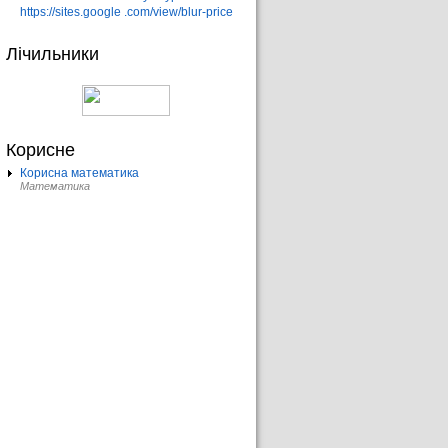
https://sites.google .com/view/blur-price
Лічильники
Корисне
Корисна математика
Математика