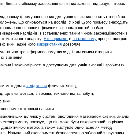
в, більш глибокому засвоєнню фізичних законів, підвищує інтерес
лідовному формуванні нових для учнів фізичних понять і теорій на
оложень, що опираються на дослід. У ході цього процесу знаходить
тановлення основних фізичних закономірностей на базі
виведення наслідків із встановлених таким чином закономірностей з
математичного апарату.
Експеримент
в
навчальному
процесі відіграє
я фізики, адже його
використання
дозволяє:
едагогічно трансформованому вигляді і тим самим створити
їх вивчення;
акони і закономірності в доступному для учнів вигляді і зробити їх
ьним методом
дослідження
фізичних явищ;
, що вивчаються, в техніці, технологіях та побуті;
фізики;
-експериментаторські навички.
важливіших ділянок у системі оволодіння матеріалом фізики, аналіз
 експерименту показує, що він може бути використаний на різних
ю дидактичною метою, а також виступає одночасно як метод
ання. Навчальний експеримент безпосередньо зв'язаний з науковим