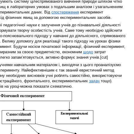
зуміють систему цілеспрямованого вивчення природи шляхом чітко
вищ в лабораторних умовах з подальшим аналізом і узагальненням
спериментальних даних. Від
спостереження
експеримент
хід фізичних явищ за допомогою експериментальних засобів.
 педагогічної науки є залучення учнів до пізнавальної діяльності
рмувати творчу особистість учнів. Саме тому необхідно здійснити
о-пояснювального підходу у навчанні до діяльнісного, спрямованого
. Велику допомогу для реалізації такого підходу на уроках фізики
имент. Будучи носієм початкової інформації, фізичний експеримент,
 виразним за своєю предметністю, економним
щодо
затрат
легко запам’ятовується, активно формує знання учнів.[cut]
учнями навчальним матеріалом і, виходячи з цього проаналізуємо
сперименту. Найефективнішим є так званий евристичний метод
ину необхідних висновків учні роблять самостійно, використовуючи
нстраційного, фронтального, експериментальних
задач
тощо).
нів на уроці-можна показати схематично.