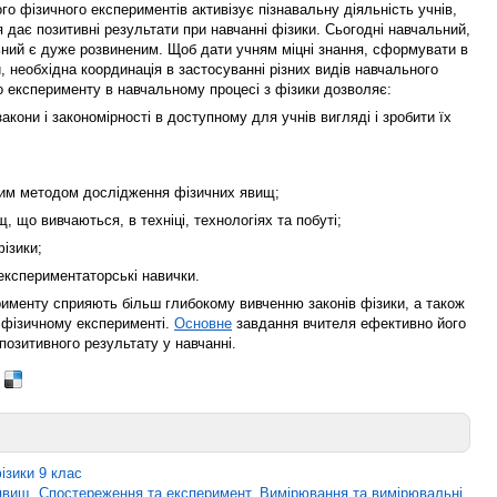
о фізичного експериментів активізує пізнавальну діяльність учнів,
 дає позитивні результати при навчанні фізики. Сьогодні навчальний,
ьний є дуже розвиненим. Щоб дати учням міцні знання, сформувати в
и, необхідна координація в застосуванні різних видів навчального
 експерименту в навчальному процесі з фізики дозволяє:
акони і закономірності в доступному для учнів вигляді і зробити їх
ним методом дослідження фізичних явищ;
, що вивчаються, в техніці, технологіях та побуті;
фізики;
-експериментаторські навички.
именту сприяють більш глибокому вивченню законів фізики, а також
 фізичному експерименті.
Основне
завдання вчителя ефективно його
озитивного результату у навчанні.
ізики 9 клас
вищ. Спостереження та експеримент. Вимірювання та вимірювальні