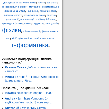
дослідження фізичних явищ
життя
конспект
1
1
1
конференція з фізики
методичні рекомендації з
1
фізики 2011-2012
навчання
перший запис
1
1
1
план конспекту
позакласний захід
початок
1
1
1
презентації
презентації по фізиці 7-9 клас
1
1
прилади з фізики
свято
студенти
типи уроків
1
1
1
1
фізика
фізика в школі
фізика навколо
2
1
нас
хімії
ціна поділки
шаблони
школа
1
1
1
1
1
інформатика
2
Учнівська конференція "Фізика
навколо нас"
Равлюк Саня »
Добро пожаловать на
наш сайт...
Милка »
Откройте Новые Финансовые
Возможности! Что...
Презентації по фізиці 7-9 клас
icewid »
New search engine. - 1000...
Andrey »
[url=https://omgomg 1-
ssylka.com]омг тор[/url] - омг тор,...
Анатолий »
Wallet Key Crypto