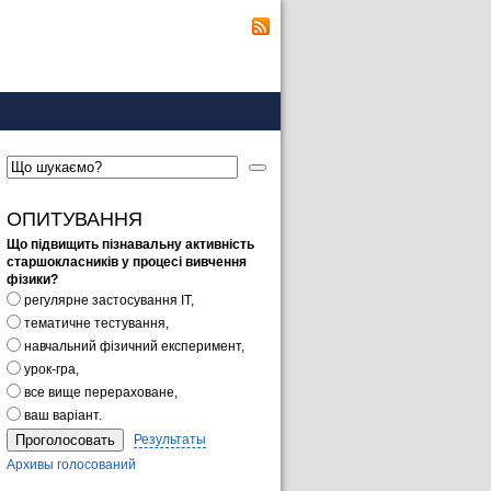
ОПИТУВАННЯ
Що підвищить пізнавальну активність
старшокласників у процесі вивчення
фізики?
регулярне застосування ІТ,
тематичне тестування,
навчальний фізичний експеримент,
урок-гра,
все вище перераховане,
ваш варіант.
Результаты
Архивы голосований