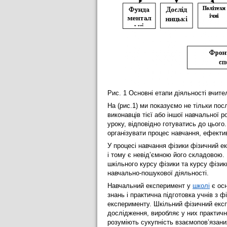
Рис. 1 Основні етапи діяльності вчител
На (рис.1) ми показуємо не тільки пос
виконавців тієї або іншої навчальної 
уроку, відповідно готуватись до цього.
організувати процес навчання, ефекти
У процесі навчання фізики фізичний 
і тому є невід’ємною його складовою.
шкільного курсу фізики та курсу фізи
навчально-пошукової діяльності.
Навчальний експеримент у
школі
є осн
знань і практична підготовка учнів з 
експерименту. Шкільний фізичний експ
дослідження, виробляє у них практичн
розуміють сукупність взаємопов’язани