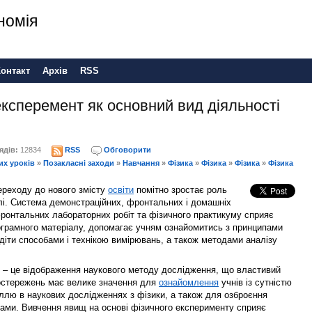
номія
Контакт
Архів
RSS
ксперемент як основний вид діяльності
ядів:
12834
RSS
Обговорити
их уроків
»
Позакласні заходи
»
Навчання
»
Фізика
»
Фізика
»
Фізика
»
Фізика
переходу до нового змісту
освіти
помітно зростає роль
лі. Система демонстраційних, фронтальних і домашніх
ронтальних лабораторних робіт та фізичного практикуму сприяє
грамного матеріалу, допомагає учням ознайомитись з принципами
іти способами і технікою вимірювань, а також методами аналізу
и – це відображення наукового методу дослідження, що властивий
спостережень має велике значення для
ознайомлення
учнів із сутністю
ллю в наукових дослідженнях з фізики, а також для озброєння
ами. Вивчення явищ на основі фізичного експерименту сприяє