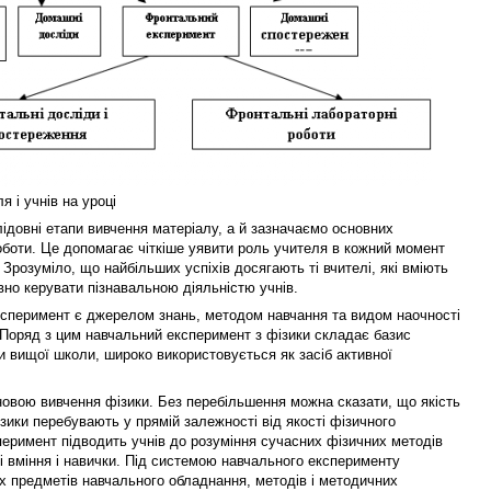
я і учнів на уроці
лідовні етапи вивчення матеріалу, а й зазначаємо основних
роботи. Це допомагає чіткіше уявити роль учителя в кожний момент
 Зрозуміло, що найбільших успіхів досягають ті вчителі, які вміють
вно керувати пізнавальною діяльністю учнів.
експеримент є джерелом знань, методом навчання та видом наочності
 Поряд з цим навчальний експеримент з фізики складає базис
ки вищої школи, широко використовується як засіб активної
овою вивчення фізики. Без перебільшення можна сказати, що якість
фізики перебувають у прямій залежності від якості фізичного
еримент підводить учнів до розуміння сучасних фізичних методів
і вміння і навички. Під системою навчального експерименту
х предметів навчального обладнання, методів і методичних