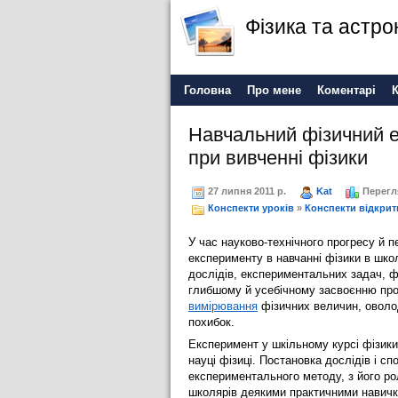
Фізика та астро
Головна
Про мене
Коментарі
Навчальний фізичний е
при вивченні фізики
27 липня 2011 р.
Kat
Перегл
Конспекти уроків
»
Конспекти відкрит
У час науково-технічного прогресу й 
експерименту в навчанні фізики в шко
дослідів, експериментальних задач, ф
глибшому й усебічному засвоєнню про
вимірювання
фізичних величин, оволод
похибок.
Експеримент у шкільному курсі фізик
науці фізиці. Постановка дослідів і 
експериментального методу, з його ро
школярів деякими практичними навичк