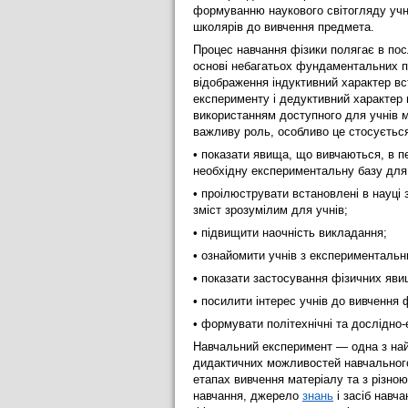
формуванню наукового світогляду учні
школярів до вивчення предмета.
Процес навчання фізики полягає в пос
основі небагатьох фундаментальних п
відображення індуктивний характер вс
експерименту і дедуктивний характер 
використанням доступного для учнів 
важливу роль, особливо це стосуєтьс
• показати явища, що вивчаються, в п
необхідну експериментальну базу для 
• проілюструвати встановлені в науці з
зміст зрозумілим для учнів;
• підвищити наочність викладання;
• ознайомити учнів з експериментал
• показати застосування фізичних явищ
• посилити інтерес учнів до вивчення 
• формувати політехнічні та дослідно
Навчальний експеримент — одна з най
дидактичних можливостей навчального
етапах вивчення матеріалу та з різно
навчання, джерело
знань
і засіб навч