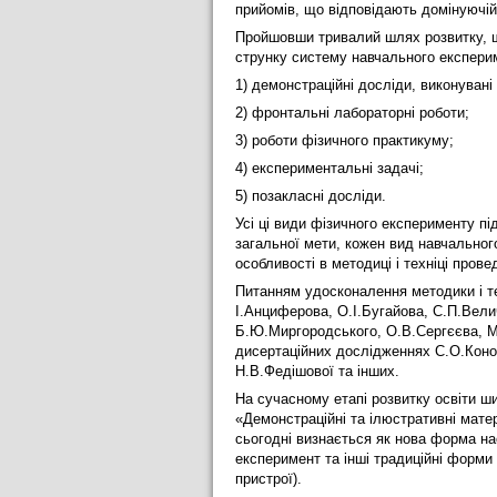
прийомів, що відповідають домінуючій 
Пройшовши тривалий шлях розвитку, ш
струнку систему навчального експерим
1) демонстраційні досліди, виконувані
2) фронтальні лабораторні роботи;
3) роботи фізичного практикуму;
4) експериментальні задачі;
5) позакласні досліди.
Усі ці види фізичного експерименту під
загальної мети, кожен вид навчальног
особливості в методиці і техніці пров
Питанням удосконалення методики і те
І.Анциферова, О.І.Бугайова, С.П.Вел
Б.Ю.Миргородського, О.В.Сергєєва, М
дисертаційних дослідженнях С.О.Коно
Н.В.Федішової та інших.
На сучасному етапі розвитку освіти ш
«Демонстраційні та ілюстративні мате
сьогодні визнається як нова форма на
експеримент та інші традиційні форми н
пристрої).