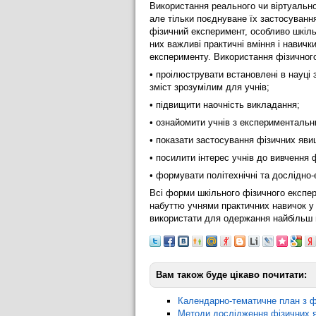
Використання реального чи віртуальног
але тільки поєднуване їх застосування
фізичний експеримент, особливо шкіл
них важливі практичні вміння і навичк
експерименту. Використання фізичного
• проілюструвати встановлені в науці з
зміст зрозумілим для учнів;
• підвищити наочність викладання;
• ознайомити учнів з експерименталь
• показати застосування фізичних явищ
• посилити інтерес учнів до вивчення 
• формувати політехнічні та дослідно
Всі форми шкільного фізичного експер
набуттю учнями практичних навичок у
використати для одержання найбільш п
Вам також буде цікаво почитати:
Календарно-тематичне план з ф
Методи дослідження фізичних я