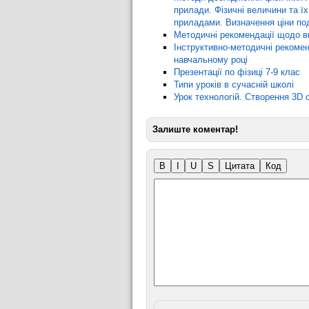
прилади. Фізичні величини та 
приладами. Визначення ціни по
Методичні рекомендації щодо в
Інструктивно-методичні рекомен
навчальному році
Презентації по фізиці 7-9 клас
Типи уроків в сучасній школі
Урок технологій. Створення 3D 
Залиште коментар!
B
I
U
S
Цитата
Код