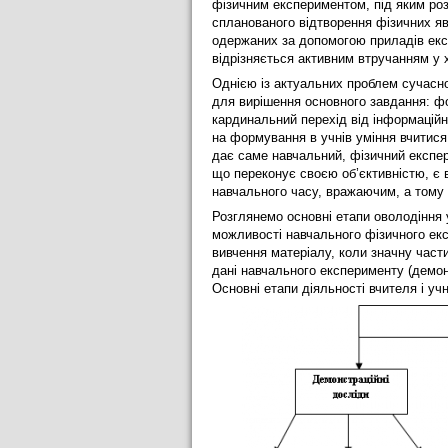
фізичним експериментом, під яким ро
спланованого відтворення фізичних я
одержаних за допомогою приладів ек
відрізняється активним втручанням у 
Однією із актуальних проблем сучасної
для вирішення основного завдання: фо
кардинальний перехід від інформаційн
на формування в учнів уміння вчитися
дає саме навчальний, фізичний експер
що переконує своєю об’єктивністю, є
навчального часу, вражаючим, а тому 
Розглянемо основні етапи оволодіння 
можливості навчального фізичного ек
вивчення матеріалу, коли значну част
дані навчального експерименту (демо
Основні етапи діяльності вчителя і уч