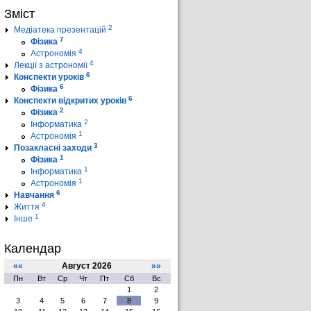
Зміст
2
Медіатека презентацій
7
Фізика
4
Астрономія
4
Лекції з астрономії
6
Конспекти уроків
6
Фізика
6
Конспекти відкритих уроків
2
Фізика
2
Інформатика
1
Астрономія
3
Позакласні заходи
1
Фізика
1
Інформатика
1
Астрономія
6
Навчання
4
Життя
1
Інше
Календар
««
Август 2026
»»
Пн
Вт
Ср
Чт
Пт
Сб
Вс
1
2
3
4
5
6
7
8
9