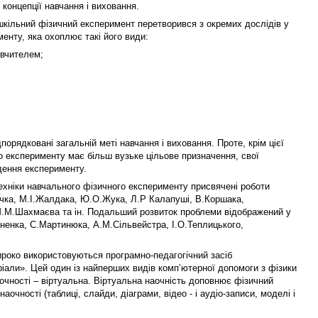
концепції навчання і виховання.
кільний фізичний експеримент перетворився з окремих дослідів у
енту, яка охоплює такі його види:
 вчителем;
порядковані загальній меті навчання і виховання. Проте, крім цієї
о експерименту має більш вузьке цільове призначення, свої
едення експерименту.
хніки навчального фізичного експерименту присвячені роботи
ичка, М.І.Жалдака, Ю.О.Жука, Л.Р Калапуші, В.Коршака,
.М.Шахмаєва та ін. Подальший розвиток проблеми відображений у
ненка, С.Мартинюка, А.М.Сільвейстра, І.О.Теплицького,
ироко використовуються програмно-педагогічний засіб
ріали». Цей один із найперших видів комп’ютерної допомоги з фізики
очності – віртуальна. Віртуальна наочність доповнює фізичний
аочності (таблиці, слайди, діаграми, відео - і аудіо-записи, моделі і