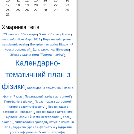
10
11
12
13
14
15
16
17
18
19
20
21
22
23
24
25
26
27
28
29
30
31
Хмаринка теґів
23 лютого
3D окуляри
5 клас
8 клас
9 клас
1
1
1
1
1
microsoft office
Євро 2012
Березневий протест
1
1
працівників освіти
Внутрішня енергія
Відкритий
1
1
урок з астрономії
День захисника Вітчизни
1
1
Збірка задач з теми "Термодинаміка"
1
Календарно-
тематичний план з
фізики
Календарно-тематичний план з
2
фізики 7 клас
Позакласний захід з астрономії
1
1
Портфоліо з фізики
Презентація з астрономії
1
"Історія розвитку Всесвіту"
Презентація з
1
астрономії "Квазари"
Презентація з астрономії
1
"Сучасні наземні й космічні телескопи"
блог
1
1
біології
вимірювальні прилади
вступна компанія
1
1
2011
відкритий урок з інформатики
відкритий
1
1
урок з інформатики 5 клас
географії
1
1