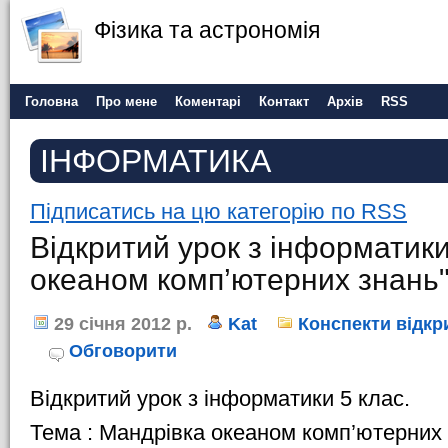
Фізика та астрономія
Головна
Про мене
Коментарі
Контакт
Архів
RSS
ІНФОРМАТИКА
Підписатись на цю категорію по RSS
Відкритий урок з інформатик
океаном комп’ютерних знань
29 січня 2012 р.
Kat
Конспекти відкр
Обговорити
Відкритий урок з інформатики 5 клас.
Тема : Мандрівка океаном комп’ютерних