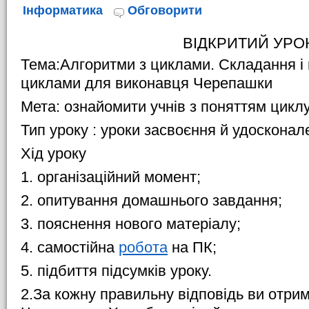
Інформатика
Обговорити
ВІДКРИТИЙ УРО
Тема:Алгоритми з циклами. Складання і 
циклами для виконавця Черепашки
Мета: ознайомити учнів з поняттям циклу
Тип уроку : уроки засвоєння й удосконал
Хід уроку
1. організаційний момент;
2. опитування домашнього завдання;
3. пояснення нового матеріалу;
4. самостійна
робота
на ПК;
5. підбиття підсумків уроку.
2.За кожну правильну відповідь ви отри