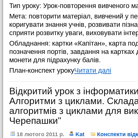
Тип уроку: Урок-повторення вивченого м
Мета: повторити матеріал, вивчений у п
коригувати знання учнів, розвивати пізна
сприяти розвитку уваги, виховувати інте
Обладнання: картки «Капітан», карта под
позначення портів, завдання на картках 
монети для підрахунку балів.
План-конспект уроку
Читати далі
Відкритий урок з інформатики
Алгоритми з циклами. Склада
алгоритмів з циклами для ви
Черепашки"
18 лютого 2011 р.
Kat
Конспекти від