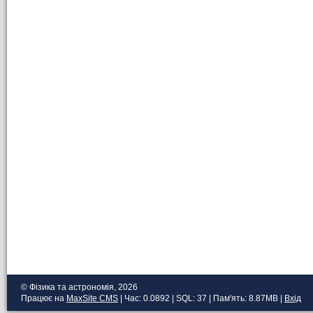
© Фізика та астрономія, 2026
Працює на
MaxSite CMS
| Час: 0.0892 | SQL: 37 | Пам'ять: 8.87MB
|
Вхід