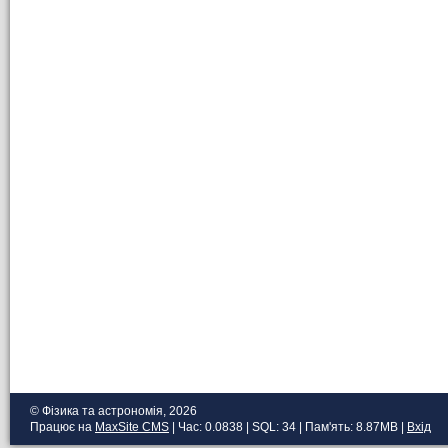
© Фізика та астрономія, 2026
Працює на
MaxSite CMS
| Час: 0.0838 | SQL: 34 | Пам'ять: 8.87MB
|
Вхід