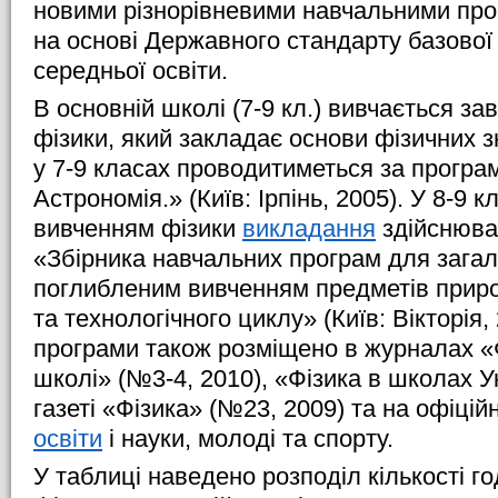
новими різнорівневими навчальними про
на основі Державного стандарту базової 
середньої освіти.
В основній школі (7-9 кл.) вивчається з
фізики, який закладає основи фізичних 
у 7-9 класах проводитиметься за програ
Астрономія.» (Київ: Ірпінь, 2005). У 8-9 
вивченням фізики
викладання
здійснюва
«Збірника навчальних програм для загаль
поглибленим вивченням предметів прир
та технологічного циклу» (Київ: Вікторія,
програми також розміщено в журналах «Ф
школі» (№3-4, 2010), «Фізика в школах У
газеті «Фізика» (№23, 2009) та на офіцій
освіти
і науки, молоді та спорту.
У таблиці наведено розподіл кількості г