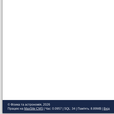
© Фізика та астрономія, 2026
Працює на
MaxSite CMS
| Час: 0.0957 | SQL: 34 | Пам'ять: 8.89MB
|
Вхід