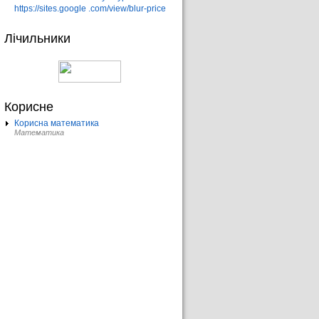
https://sites.google .com/view/blur-price
Лічильники
Корисне
Корисна математика
Математика