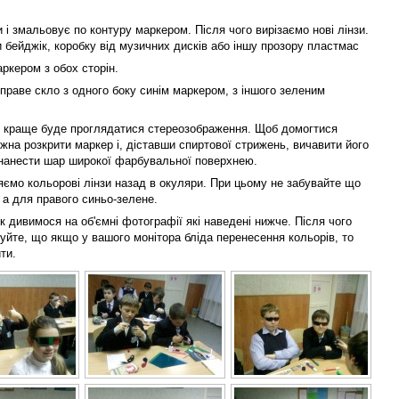
і змальовує по контуру маркером. Після чого вирізаємо нові лінзи.
 бейджік, коробку від музичних дисків або іншу прозору пластмас
ркером з обох сторін.
праве скло з одного боку синім маркером, з іншого зеленим
м краще буде проглядатися стереозображення. Щоб домогтися
жна розкрити маркер і, діставши спиртової стрижень, вичавити його
 нанести шар широкої фарбувальної поверхнею.
ємо кольорові лінзи назад в окуляри. При цьому не забувайте що
 а для правого синьо-зелене.
 дивимося на об'ємні фотографії які наведені нижче. Після чого
уйте, що якщо у вашого монітора бліда перенесення кольорів, то
ти.