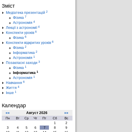
Зміст
2
Медіатека презентацій
7
Фізика
4
Астрономія
4
Лекції з астрономії
6
Конспекти уроків
6
Фізика
6
Конспекти відкритих уроків
2
Фізика
2
Інформатика
1
Астрономія
3
Позакласні заходи
1
Фізика
1
Інформатика
1
Астрономія
6
Навчання
4
Життя
1
Інше
Календар
««
Август 2026
»»
Пн
Вт
Ср
Чт
Пт
Сб
Вс
1
2
3
4
5
6
7
8
9