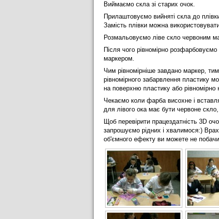
Виймаємо скла зі старих очок.
Прилаштовуємо вийняті скла до плівки 
Замість плівки можна використовувати
Розмальовуємо ліве скло червоним ма
Після чого рівномірно розфарбовуємо 
маркером.
Чим рівномірніше завдано маркер, ти
рівномірного забарвлення пластику мо
на поверхню пластику або рівномірно
Чекаємо коли фарба висохне і вставля
для лівого ока має бути червоне скло,
Щоб перевірити працездатність 3D очок
запрошуємо рідних і хвалимося:) Врах
об'ємного ефекту ви можете не побачи