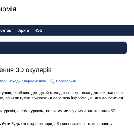
номія
Контакт
Архів
RSS
рення 3D окулярів
ласні заходи
»
Інформатика
Обговорити
 учнів, особливо для дітей молодшого віку: адже для них все нове,
ьше, вони як гумка вбирають в себе всю інформацію, яка доноситься
их уроків, а саме уроком, на якому ми з учнями виготовляли 3D
бути будь-які старі окуляри, або сонцезахисні, можна навіть