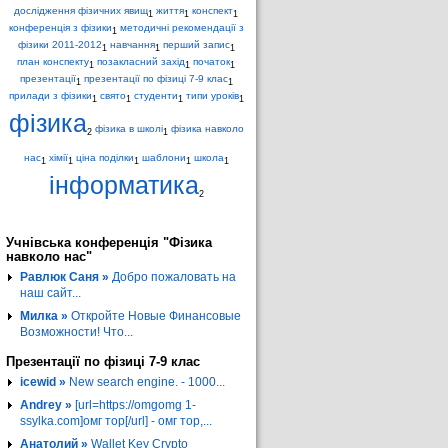
дослідження фізичних явищ
життя
конспект
1
1
1
конференція з фізики
методичні рекомендації з
1
фізики 2011-2012
навчання
перший запис
1
1
1
план конспекту
позакласний захід
початок
1
1
1
презентації
презентації по фізиці 7-9 клас
1
1
прилади з фізики
свято
студенти
типи уроків
1
1
1
1
фізика
фізика в школі
фізика навколо
2
1
нас
хімії
ціна поділки
шаблони
школа
1
1
1
1
1
інформатика
2
Учнівська конференція "Фізика
навколо нас"
Равлюк Саня »
Добро пожаловать на
наш сайт...
Милка »
Откройте Новые Финансовые
Возможности! Что...
Презентації по фізиці 7-9 клас
icewid »
New search engine. - 1000...
Andrey »
[url=https://omgomg 1-
ssylka.com]омг тор[/url] - омг тор,...
Анатолий »
Wallet Key Crypto