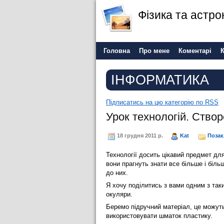
Фізика та астро
Головна
Про мене
Коментарі
ІНФОРМАТИКА
Підписатись на цю категорію по RSS
Урок технологій. Ство
18 грудня 2011 р.
Kat
Позак
Технології досить цікавий предмет для
вони прагнуть знати все більше і біл
до них.
Я хочу поділитись з вами одним з так
окуляри.
Беремо підручний матеріал, це можуть 
використовувати шматок пластику.