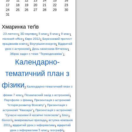
10
11
12
13
14
15
16
17
18
19
20
21
22
23
24
25
26
27
28
29
30
31
Хмаринка теґів
23 лютого
3D окуляри
5 клас
8 клас
9 клас
1
1
1
1
1
microsoft office
Євро 2012
Березневий протест
1
1
працівників освіти
Внутрішня енергія
Відкритий
1
1
урок з астрономії
День захисника Вітчизни
1
1
Збірка задач з теми "Термодинаміка"
1
Календарно-
тематичний план з
фізики
Календарно-тематичний план з
2
фізики 7 клас
Позакласний захід з астрономії
1
1
Портфоліо з фізики
Презентація з астрономії
1
"Історія розвитку Всесвіту"
Презентація з
1
астрономії "Квазари"
Презентація з астрономії
1
"Сучасні наземні й космічні телескопи"
блог
1
1
біології
вимірювальні прилади
вступна компанія
1
1
2011
відкритий урок з інформатики
відкритий
1
1
урок з інформатики 5 клас
географії
1
1