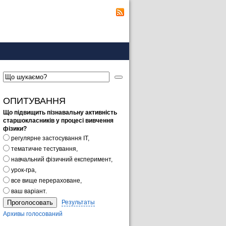
ОПИТУВАННЯ
Що підвищить пізнавальну активність
старшокласників у процесі вивчення
фізики?
регулярне застосування ІТ,
тематичне тестування,
навчальний фізичний експеримент,
урок-гра,
все вище перераховане,
ваш варіант.
Результаты
Архивы голосований