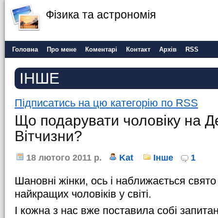
Фізика та астрономія
Головна
Про мене
Коментарі
Контакт
Архів
RSS
ІНШЕ
Підписатись на цю категорію по RSS
Що подарувати чоловіку на Д
Вітчизни?
18 лютого 2011 р.
Kat
Інше
1
Шановні жінки, ось і наближається свят
найкращих чоловіків у світі.
І кожна з нас вже поставила собі запита