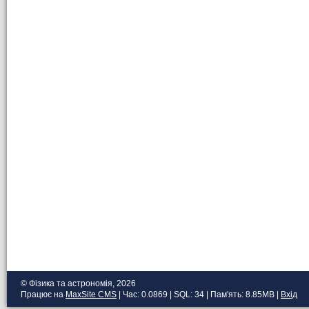
© Фізика та астрономія, 2026
Працює на
MaxSite CMS
| Час: 0.0869 | SQL: 34 | Пам'ять: 8.85MB
|
Вхід