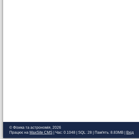
© Фізика та астрономія, 2026
Працює на
MaxSite CMS
| Час: 0.1048 | SQL: 28 | Пам'ять: 8.83MB
|
Вхід