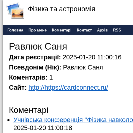
Фізика та астрономія
Головна
Про мене
Коментарі
Контакт
Архів
RSS
Равлюк Саня
Дата реєстрації:
2025-01-20 11:00:16
Псевдонім (Нік):
Равлюк Саня
Коментарів:
1
Сайт:
http://https://cardconnect.ru/
Коментарі
Учнівська конференція "Фізика навколо
2025-01-20 11:00:18