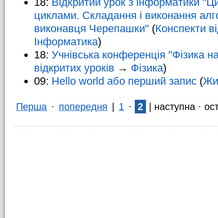
18:
Відкритий урок з інформатики "Ц
циклами. Складання і виконання алг
виконавця Черепашки"
(
Конспекти ві
Інформатика
)
18:
Учнівська конференція "Фізика н
відкритих уроків
→
Фізика
)
09:
Hello world або перший запис
(
Жи
Перша
·
попередня
|
1
·
2
|
наступна
·
ос