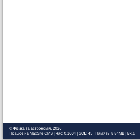
© Фізика та астрономія, 2026
Працює на
MaxSite CMS
| Час: 0.1004 | SQL: 45 | Пам'ять: 8.84MB
|
Вхід