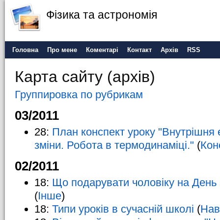
Фізика та астрономія
Головна
Про мене
Коментарі
Контакт
Архів
RSS
Карта сайту (архів)
Группировка по рубрикам
03/2011
28:
План конспект уроку "Внутрішня е
зміни. Робота в термодинаміці."
(
Кон
02/2011
18:
Що подарувати чоловіку на День 
(
Інше
)
18:
Типи уроків в сучасній школі
(
Нав